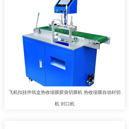
飞机扣挂件纸盒热收缩膜胶袋切膜机 热收缩膜自动封切
机 封口机