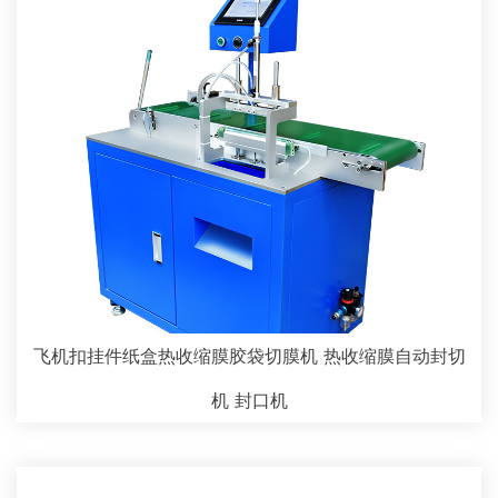
飞机扣挂件纸盒热收缩膜胶袋切膜机 热收缩膜自动封切
机 封口机