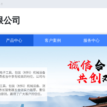
务！
限公司
产品中心
客户案例
服务中心