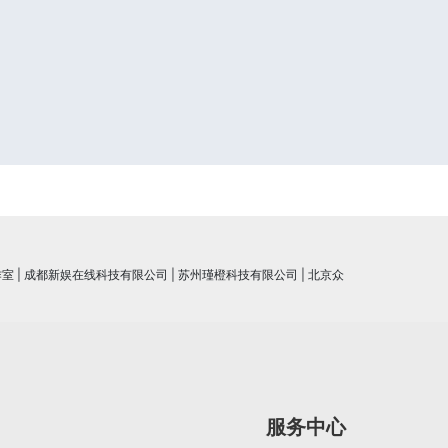
作室
|
成都新娱在线科技有限公司
|
苏州瑾橙科技有限公司
|
北京众
服务中心