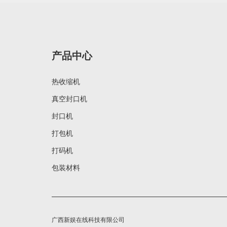
产品中心
热收缩机
真空封口机
封口机
打包机
打码机
包装材料
广西新娱在线科技有限公司