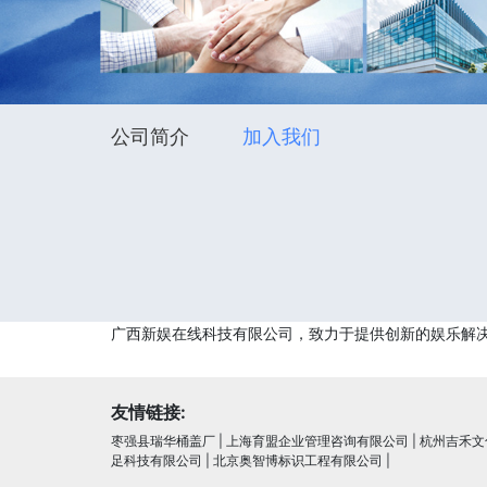
公司简介
加入我们
广西新娱在线科技有限公司，致力于提供创新的娱乐解
友情链接:
枣强县瑞华桶盖厂
|
上海育盟企业管理咨询有限公司
|
杭州吉禾文
足科技有限公司
|
北京奥智博标识工程有限公司
|