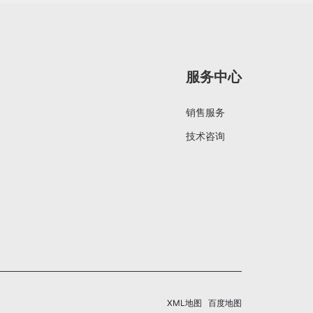
服务中心
销售服务
技术咨询
XML地图
百度地图