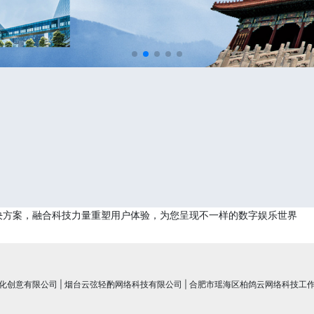
决方案，融合科技力量重塑用户体验，为您呈现不一样的数字娱乐世界
化创意有限公司
|
烟台云弦轻酌网络科技有限公司
|
合肥市瑶海区柏鸽云网络科技工