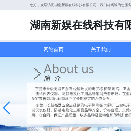
您好，欢迎访问湖南新娱在线科技有限公司，我们将竭诚为您服
湖南新娱在线科技有
网站首页
关于我们