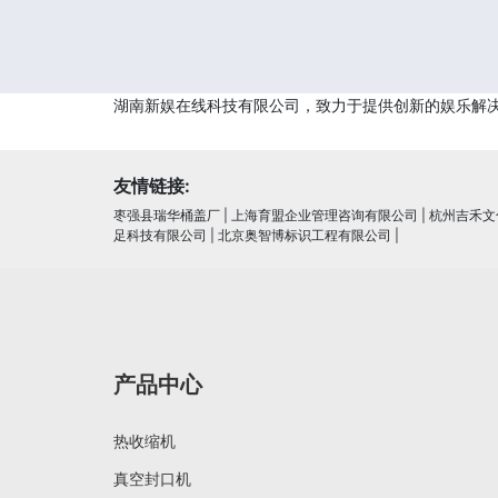
湖南新娱在线科技有限公司，致力于提供创新的娱乐解
友情链接:
枣强县瑞华桶盖厂
|
上海育盟企业管理咨询有限公司
|
杭州吉禾文
足科技有限公司
|
北京奥智博标识工程有限公司
|
产品中心
热收缩机
真空封口机