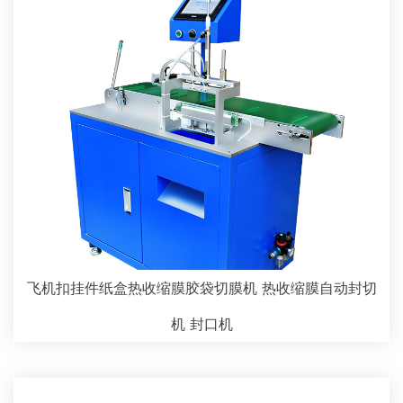
飞机扣挂件纸盒热收缩膜胶袋切膜机 热收缩膜自动封切
机 封口机