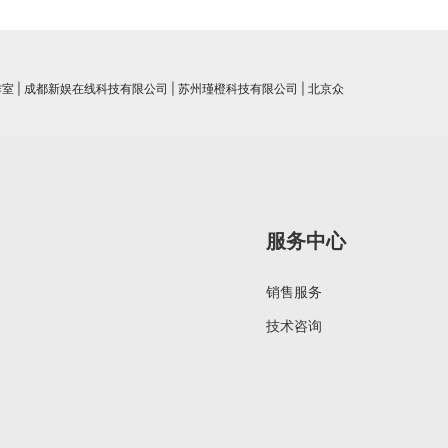
作室
|
成都新娱在线科技有限公司
|
苏州瑾橙科技有限公司
|
北京众
服务中心
销售服务
技术咨询