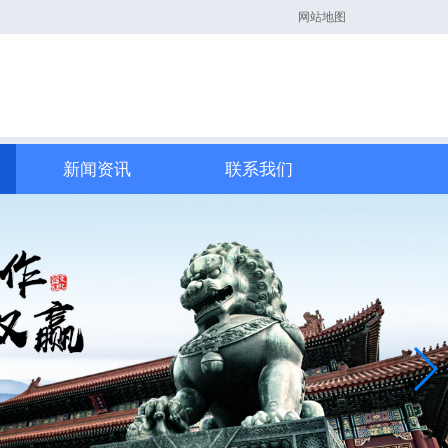
网站地图
新闻资讯
联系我们