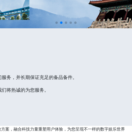
门服务，并长期保证充足的备品备件。
我们将热诚的为您服务。
决方案，融合科技力量重塑用户体验，为您呈现不一样的数字娱乐世界