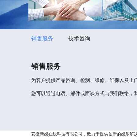
销售服务
技术咨询
销售服务
为客户提供产品咨询、检测、维修、维保以及上
您可以通过电话、邮件或面谈方式与我们联络，
安徽新娱在线科技有限公司，致力于提供创新的娱乐解