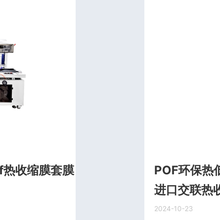
f热收缩膜套膜
POF环保热
进口交联热
2024-10-23