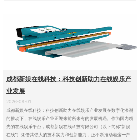
成都新娱在线科技：科技创新助力在线娱乐产
业发展
2026-08-01
成都新娱在线科技：科技创新助力在线娱乐产业发展在数字化浪潮
的推动下，在线娱乐产业正迎来前所未有的发展机遇。作为国内领
先的在线娱乐平台，成都新娱在线科技有限公司（以下简称“新娱
在线”）凭借其强大的技术实力和创新能力，正不断推动着这一产