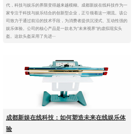
代，科技与娱乐的界限变得越来越模糊。成都新娱在线科技作为一
家专注于科技与娱乐结合的创新型企业，正引领着这一潮流。该公
司致力于通过前沿的技术手段，为消费者提供沉浸式、互动性强的
娱乐体验。公司的核心产品是一款名为“未来视界”的虚拟现实头
盔。这款头盔采用了先进···
成都新娱在线科技：如何塑造未来在线娱乐体
验