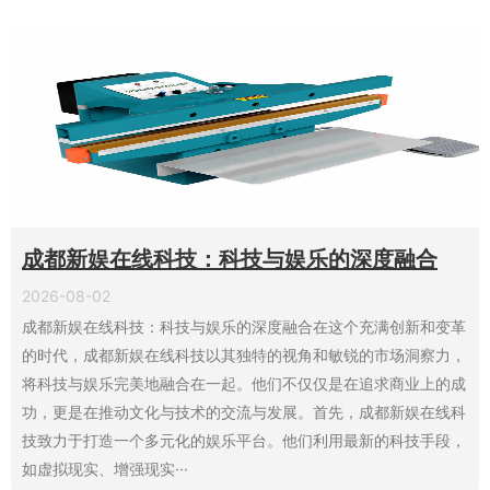
成都新娱在线科技：科技与娱乐的深度融合
2026-08-02
成都新娱在线科技：科技与娱乐的深度融合在这个充满创新和变革
的时代，成都新娱在线科技以其独特的视角和敏锐的市场洞察力，
将科技与娱乐完美地融合在一起。他们不仅仅是在追求商业上的成
功，更是在推动文化与技术的交流与发展。首先，成都新娱在线科
技致力于打造一个多元化的娱乐平台。他们利用最新的科技手段，
如虚拟现实、增强现实···