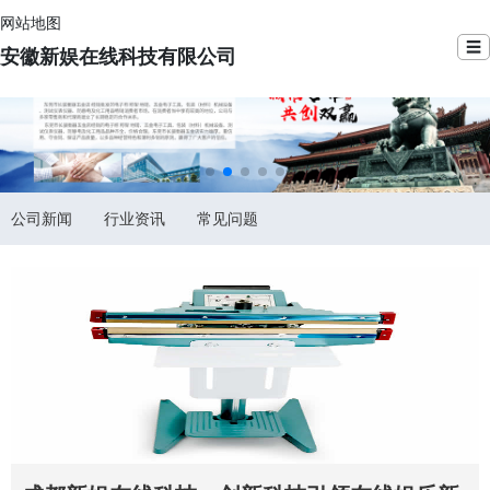
网站地图
☰
安徽新娱在线科技有限公司
公司新闻
行业资讯
常见问题