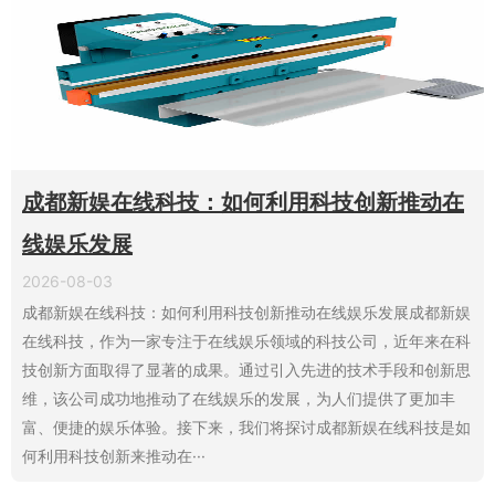
成都新娱在线科技：如何利用科技创新推动在
线娱乐发展
2026-08-03
成都新娱在线科技：如何利用科技创新推动在线娱乐发展成都新娱
在线科技，作为一家专注于在线娱乐领域的科技公司，近年来在科
技创新方面取得了显著的成果。通过引入先进的技术手段和创新思
维，该公司成功地推动了在线娱乐的发展，为人们提供了更加丰
富、便捷的娱乐体验。接下来，我们将探讨成都新娱在线科技是如
何利用科技创新来推动在···