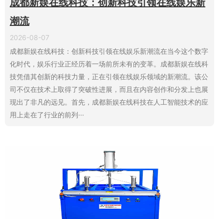
成都新娱在线科技：创新科技引领在线娱乐新
潮流
2026-08-07
成都新娱在线科技：创新科技引领在线娱乐新潮流在当今这个数字
化时代，娱乐行业正经历着一场前所未有的变革。成都新娱在线科
技凭借其创新的科技力量，正在引领在线娱乐领域的新潮流。该公
司不仅在技术上取得了突破性进展，而且在内容创作和分发上也展
现出了非凡的远见。首先，成都新娱在线科技在人工智能技术的应
用上走在了行业的前列···